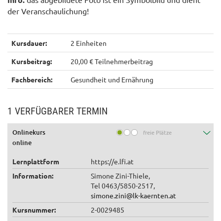
der Veranschaulichung!
Kursdauer:
2 Einheiten
Kursbeitrag:
20,00 € Teilnehmerbeitrag
Fachbereich:
Gesundheit und Ernährung
1 VERFÜGBARER TERMIN
Onlinekurs
freie Plätze
online
Lernplattform
https://e.lfi.at
Information:
Simone Zini-Thiele,
Tel 0463/5850-2517,
simone.zini@lk-kaernten.at
Kursnummer:
2-0029485