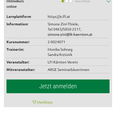
Onlinekurs
freie Plätze
online
Lernplattform
https://e.lfi.at
Information:
Simone Zini-Thiele,
Tel 0463/5850-2517,
simone.zini@lk-kaernten.at
Kursnummer:
2-0024071
Trainer:in:
Monika Sohneg
Sandra Krzisnik
Veranstalter:
LFI Kärnten Verein
Mitveranstalter:
ARGE Seminarbäuerinnen
Jetzt anmelden
Merkliste