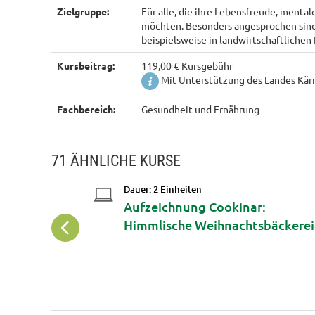
Zielgruppe:
Für alle, die ihre Lebensfreude, menta
möchten. Besonders angesprochen sind
beispielsweise in landwirtschaftlichen
Kursbeitrag:
119,00 € Kursgebühr
Mit Unterstützung des Landes Kärn
Fachbereich:
Gesundheit und Ernährung
71 ÄHNLICHE KURSE
Dauer: 2 Einheiten
en mit der
Aufzeichnung Cookinar:
e
Himmlische Weihnachtsbäckere