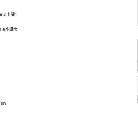
und hält
 erklärt
.
nen