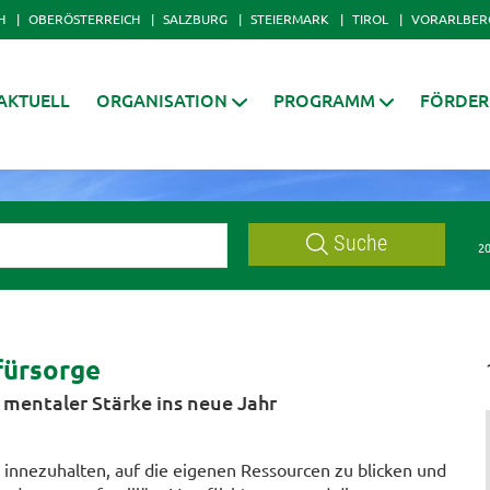
H
OBERÖSTERREICH
SALZBURG
STEIERMARK
TIROL
VORARLBER
AKTUELL
ORGANISATION
PROGRAMM
FÖRDE
Suche
20
fürsorge
mentaler Stärke ins neue Jahr
 innezuhalten, auf die eigenen Ressourcen zu blicken und