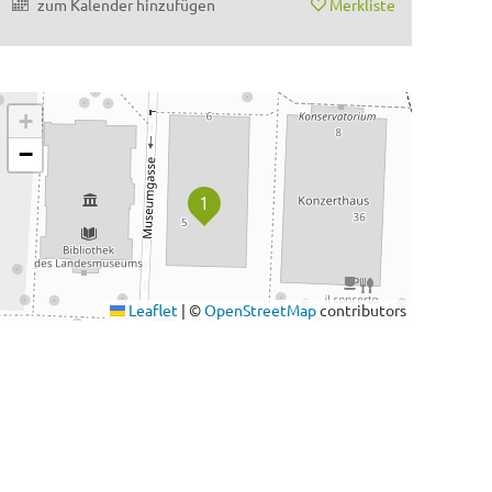
zum Kalender hinzufügen
Merkliste
+
−
Leaflet
|
©
OpenStreetMap
contributors