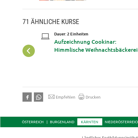
71 ÄHNLICHE KURSE
Dauer: 2 Einheiten
nd
Aufzeichnung Cookinar:
 lösen
Himmlische Weihnachtsbäckere
Empfehlen
Drucken
ÖSTERREICH
BURGENLAND
KÄRNTEN
NIEDERÖSTERREIC
Ländliches Fortbildungsinstitu