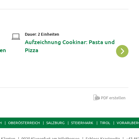
Dauer: 2 Einheiten
Da
Aufzeichnung Cookinar: Pasta und
A
ien
Pizza
H
T
PDF erstellen
H
OBERÖSTERREICH
SALZBURG
STEIERMARK
TIROL
VORARLBER
t Kärnten
9020 Klagenfurt am Wörthersee
Schloss Krastowitz
+43 46