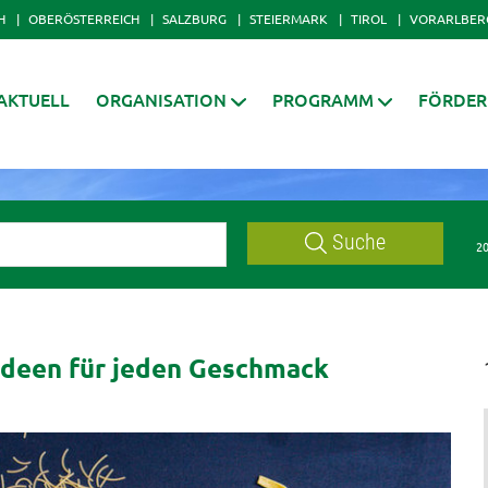
H
OBERÖSTERREICH
SALZBURG
STEIERMARK
TIROL
VORARLBER
AKTUELL
ORGANISATION
PROGRAMM
FÖRDE
Suche
20
 Ideen für jeden Geschmack