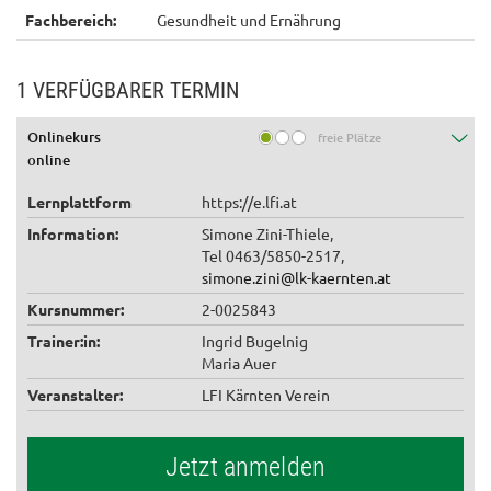
Fachbereich:
Gesundheit und Ernährung
1 VERFÜGBARER TERMIN
Onlinekurs
freie Plätze
online
Lernplattform
https://e.lfi.at
Information:
Simone Zini-Thiele,
Tel 0463/5850-2517,
simone.zini@lk-kaernten.at
Kursnummer:
2-0025843
Trainer:in:
Ingrid Bugelnig
Maria Auer
Veranstalter:
LFI Kärnten Verein
Jetzt anmelden