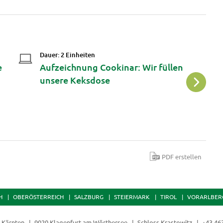
Dauer: 2 Einheiten
Da
e
Aufzeichnung Cookinar: Wir füllen
A
unsere Keksdose
S
St
V
PDF erstellen
H
OBERÖSTERREICH
SALZBURG
STEIERMARK
TIROL
VORARLBER
t Kärnten
9020 Klagenfurt am Wörthersee
Schloss Krastowitz
+43 46