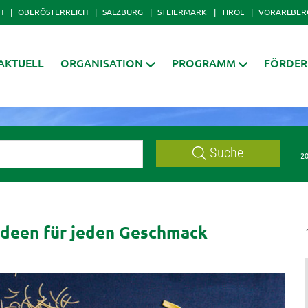
H
OBERÖSTERREICH
SALZBURG
STEIERMARK
TIROL
VORARLBER
AKTUELL
ORGANISATION
PROGRAMM
FÖRDE
Suche
20
 Ideen für jeden Geschmack