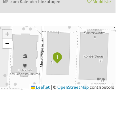
zum Kalender hinzufügen
Merkliste
+
−
Leaflet
|
©
OpenStreetMap
contributors