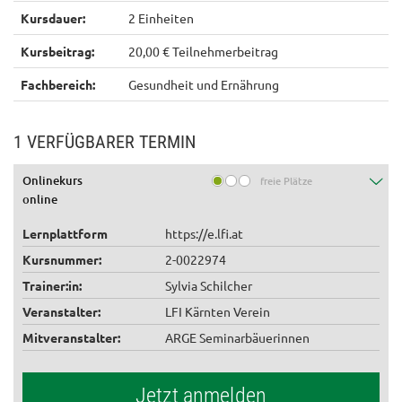
Kursdauer:
2 Einheiten
Kursbeitrag:
20,00 € Teilnehmerbeitrag
Fachbereich:
Gesundheit und Ernährung
1 VERFÜGBARER TERMIN
Onlinekurs
freie Plätze
online
Lernplattform
https://e.lfi.at
Kursnummer:
2-0022974
Trainer:in:
Sylvia Schilcher
Veranstalter:
LFI Kärnten Verein
Mitveranstalter:
ARGE Seminarbäuerinnen
Jetzt anmelden