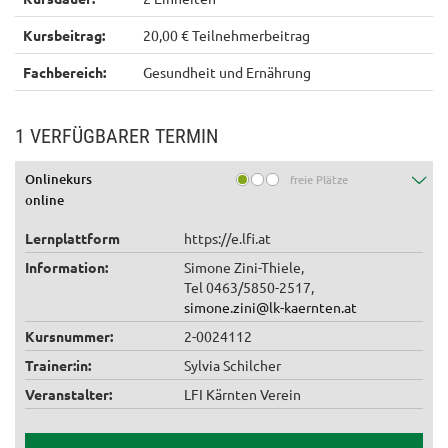
Kursbeitrag:
20,00 € Teilnehmerbeitrag
Fachbereich:
Gesundheit und Ernährung
1 VERFÜGBARER TERMIN
Onlinekurs
freie Plätze
online
Lernplattform
https://e.lfi.at
Information:
Simone Zini-Thiele,
Tel 0463/5850-2517,
simone.zini@lk-kaernten.at
Kursnummer:
2-0024112
Trainer:in:
Sylvia Schilcher
Veranstalter:
LFI Kärnten Verein