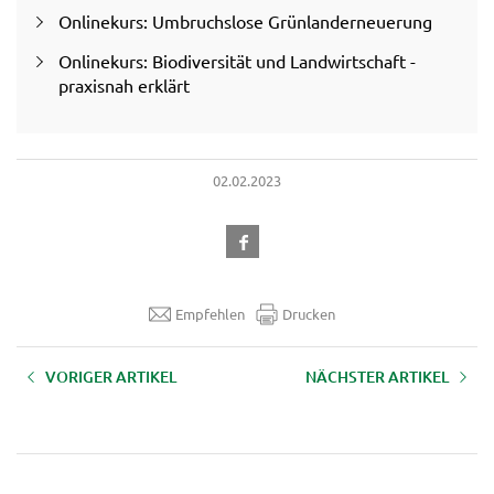
Onlinekurs: Umbruchslose Grünlanderneuerung
Onlinekurs: Biodiversität und Landwirtschaft -
praxisnah erklärt
02.02.2023
Empfehlen
Drucken
VORIGER ARTIKEL
NÄCHSTER ARTIKEL
LFI live. - Zeit für die Wende:
Farm Up Talk - Podcast - Episode
Energiewende aber wie?!
#3: Vom Feld in kompakte Dosis