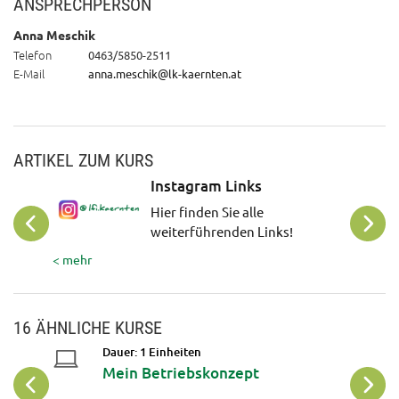
ANSPRECHPERSON
Anna Meschik
Telefon
0463/5850-2511
E-Mail
anna.meschik@lk-kaernten.at
ARTIKEL ZUM KURS
pt
Instagram Links
Instag
Hier finden Sie alle
Hier fin
weiterführenden Links!
< mehr
< mehr
16 ÄHNLICHE KURSE
Dauer: 1 Einheiten
op:
Mein Betriebskonzept
ne