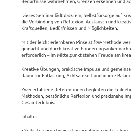
Bedürfnisse wahrnehmen, Grenzen erkennen und ac
Dieses Seminar lädt dazu ein, Selbstfürsorge auf kr
die Verbindung von Reflexion, Austausch und kreat
Kraftquellen, Bedürfnissen und Möglichkeiten.
Mit der leicht erlernbaren Pinselstift®-Methode w
gemacht und durch kreative Erinnerungsanker nachhal
erforderlich – im Mittelpunkt stehen Freude am krea
Kreative Übungen, praktische Impulse und gemeinsa
Raum für Entlastung, Achtsamkeit und innere Balanc
Zwei erfahrene Referentinnen begleiten die Teilne
Methoden, persönliche Reflexion und praxisnahe Im
Gesamterlebnis.
Inhalte:
• Selbstfürsorge bewusst wahrnehmen und stärken