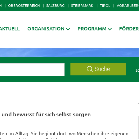
H
OBERÖSTERREICH
SALZBURG
STEIERMARK
TIROL
VORARLBER
AKTUELL
ORGANISATION
PROGRAMM
FÖRDE
Suche
20
 und bewusst für sich selbst sorgen
ten im Alltag. Sie beginnt dort, wo Menschen ihre eigenen