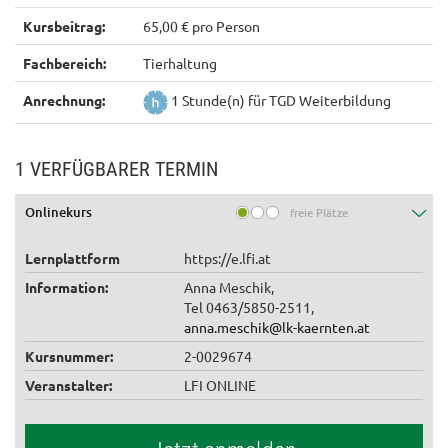
Kursbeitrag:
65,00 € pro Person
Fachbereich:
Tierhaltung
Anrechnung:
1 Stunde(n) für TGD Weiterbildung
1 VERFÜGBARER TERMIN
Onlinekurs
freie Plätze
Lernplattform
https://e.lfi.at
Information:
Anna Meschik,
Tel 0463/5850-2511,
anna.meschik@lk-kaernten.at
Kursnummer:
2-0029674
Veranstalter:
LFI ONLINE