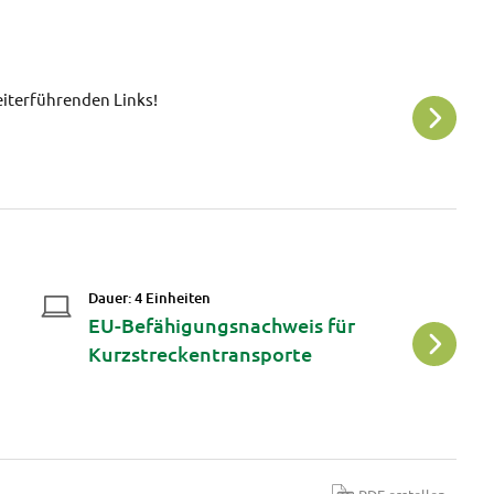
Instagra
weiterführenden Links!
Hier finden
< mehr
Dauer: 4 Einheiten
Da
EU-Befähigungsnachweis für
E
Kurzstreckentransporte
v