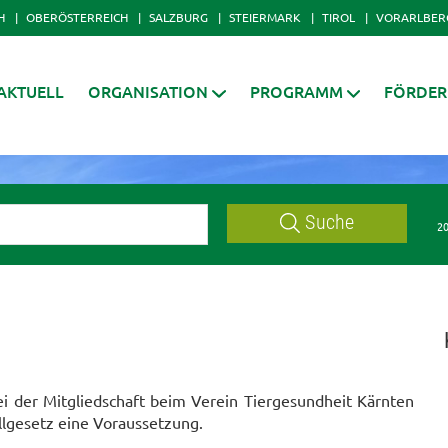
H
OBERÖSTERREICH
SALZBURG
STEIERMARK
TIROL
VORARLBER
AKTUELL
ORGANISATION
PROGRAMM
FÖRDE
Suche
20
i der Mitgliedschaft beim Verein Tiergesundheit Kärnten
llgesetz eine Voraussetzung.