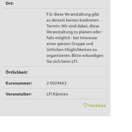
Ort:
Für diese Veranstaltung gibt
es derzeit keinen konkreten
Termin. Wir sind dabei, diese
Veranstaltung zu planen oder -
falls möglich - bei Interesse
einer ganzen Gruppe und
örtlichen Möglichkeiten zu
organisieren. Bitte erkundigen
Sie sich beim LFI.
Örtlichkeit:
Kursnummer:
2-0024663
Veranstalter:
LFI Kärnten
Merkliste
15
uer: 2 Einheiten
Dauer: 2 Einheiten
nformationsabend Facharbeiter
Informations
Sep
eflügel 2027
Bienenwirtsc