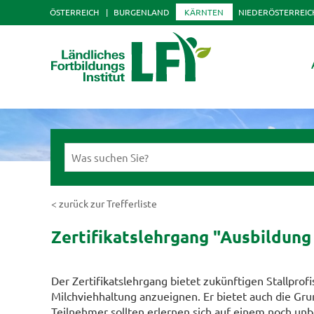
ÖSTERREICH
BURGENLAND
KÄRNTEN
NIEDERÖSTERREIC
< zurück zur Trefferliste
Zertifikatslehrgang "Ausbildung 
Der Zertifikatslehrgang bietet zukünftigen Stallprofi
Milchviehhaltung anzueignen. Er bietet auch die Grun
Teilnehmer sollten erlernen sich auf einem noch unb