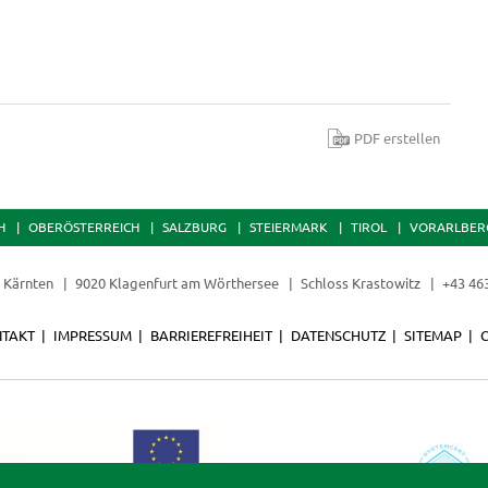
PDF erstellen
H
OBERÖSTERREICH
SALZBURG
STEIERMARK
TIROL
VORARLBER
t Kärnten
9020 Klagenfurt am Wörthersee
Schloss Krastowitz
+43 46
TAKT
IMPRESSUM
BARRIEREFREIHEIT
DATENSCHUTZ
SITEMAP