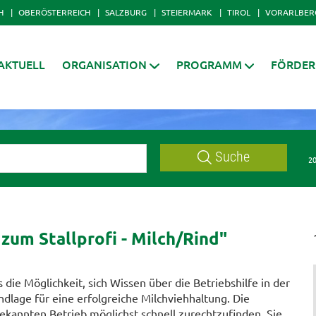
H
OBERÖSTERREICH
SALZBURG
STEIERMARK
TIROL
VORARLBER
AKTUELL
ORGANISATION
PROGRAMM
FÖRDE
Suche
20
zum Stallprofi - Milch/Rind"
s die Möglichkeit, sich Wissen über die Betriebshilfe in der
dlage für eine erfolgreiche Milchviehhaltung. Die
ekannten Betrieb möglichst schnell zurechtzufinden. Sie