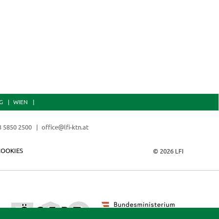
G
WIEN
3 5850 2500
office@lfi-ktn.at
COOKIES
© 2026 LFI