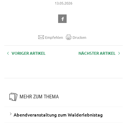
13.05.2026
Empfehlen
Drucken
VORIGER ARTIKEL
NÄCHSTER ARTIKEL
Happy am Hof -
Almkräuter und Almkulinarik
Unterstützungsangebote zum
g’sund bleiben
MEHR ZUM THEMA
Abendveranstaltung zum Walderlebnistag