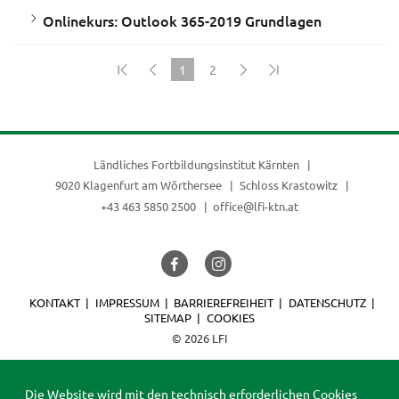
Onlinekurs: Outlook 365-2019 Grundlagen
1
2
(current)
Ländliches Fortbildungsinstitut Kärnten
9020 Klagenfurt am Wörthersee
Schloss Krastowitz
+43 463 5850 2500
office@lfi-ktn.at
KONTAKT
IMPRESSUM
BARRIEREFREIHEIT
DATENSCHUTZ
SITEMAP
COOKIES
© 2026 LFI
Die Website wird mit den technisch erforderlichen Cookies