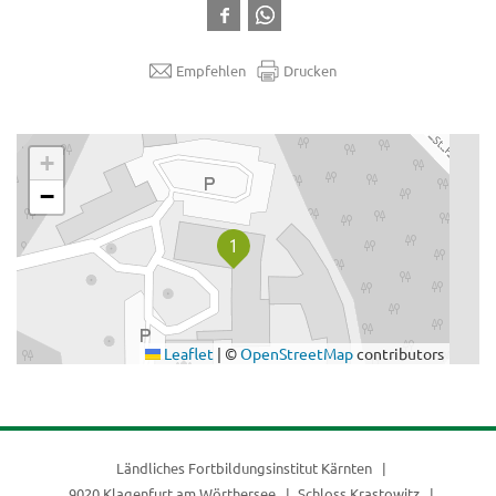
Empfehlen
Drucken
.
+
−
Leaflet
|
©
OpenStreetMap
contributors
Ländliches Fortbildungsinstitut Kärnten
9020 Klagenfurt am Wörthersee
Schloss Krastowitz