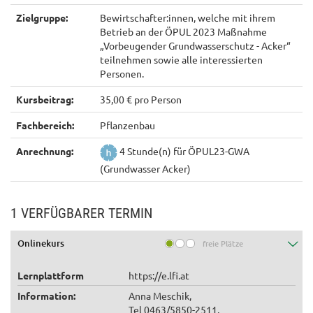
Zielgruppe:
Bewirtschafter:innen, welche mit ihrem
Betrieb an der ÖPUL 2023 Maßnahme
„Vorbeugender Grundwasserschutz - Acker“
teilnehmen sowie alle interessierten
Personen.
Kursbeitrag:
35,00 € pro Person
Fachbereich:
Pflanzenbau
Anrechnung:
4 Stunde(n) für ÖPUL23-GWA
(Grundwasser Acker)
1 VERFÜGBARER TERMIN
Onlinekurs
freie Plätze
Lernplattform
https://e.lfi.at
Information:
Anna Meschik,
Tel 0463/5850-2511,