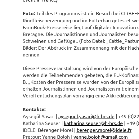
Foto:
Teil des Programms ist ein Besuch bei CIRBEEF
Rindfleischerzeugung und im Futterbau getestet we
FarmBook-Pressereise liegt auf digitaler Innovation 
Bretagne. Die Journalistinnen und Journalisten besuc
Schweinen und Geflügel. (Foto Datei: „Cattle_Pasture
Bilder: Der Abdruck im Zusammenhang mit der Nachric
nennen.
Diese Presseveranstaltung wird von der Europäische
werden die Teilnehmenden gebeten, die EU-Kofinanzi
B. „Kosten der Pressereise wurden von der Europäisc
erhalten Journalistinnen und Journalisten mit eine
Veröffentlichungsplan vorrangig eine Akkreditierung
Kontakte:
Aysegül Yasari |
ayseguel.yasari@h-brs.de
| +49 (0)2
Katharina Seuser |
katharina.seuser@h-brs.de
| +49 (
IDELE: Bérenger Morel |
berenger.morel@idele.fr
Pretour: Yanne Boloh |
yanne.boloh@gmail.com