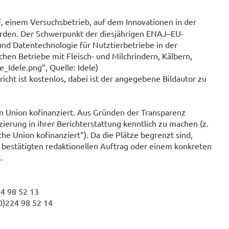
, einem Versuchsbetrieb, auf dem Innovationen in der
rden. Der Schwerpunkt der diesjährigen ENAJ–EU-
und Datentechnologie für Nutztierbetriebe in der
hen Betriebe mit Fleisch- und Milchrindern, Kälbern,
_Idele.png“, Quelle: Idele)
ht ist kostenlos, dabei ist der angegebene Bildautor zu
n Union kofinanziert. Aus Gründen der Transparenz
erung in ihrer Berichterstattung kenntlich zu machen (z.
he Union kofinanziert“). Da die Plätze begrenzt sind,
m bestätigten redaktionellen Auftrag oder einem konkreten
.
24 98 52 13
0)224 98 52 14