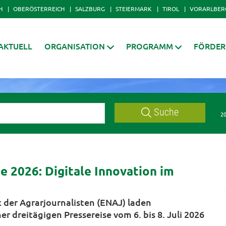
H
OBERÖSTERREICH
SALZBURG
STEIERMARK
TIROL
VORARLBER
AKTUELL
ORGANISATION
PROGRAMM
FÖRDE
Suche
20
 2026: Digitale Innovation im
der Agrarjournalisten (ENAJ) laden
r dreitägigen Pressereise vom 6. bis 8. Juli 2026