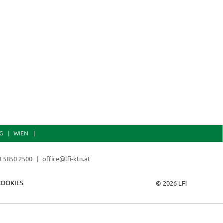
G
WIEN
3 5850 2500
office@lfi-ktn.at
COOKIES
© 2026 LFI