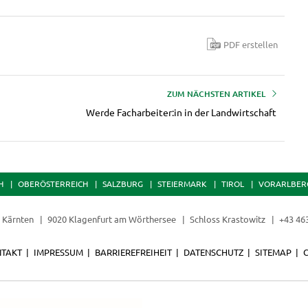
PDF erstellen
ZUM NÄCHSTEN ARTIKEL
Werde Facharbeiter:in in der Landwirtschaft
H
OBERÖSTERREICH
SALZBURG
STEIERMARK
TIROL
VORARLBER
t Kärnten
9020 Klagenfurt am Wörthersee
Schloss Krastowitz
+43 46
TAKT
IMPRESSUM
BARRIEREFREIHEIT
DATENSCHUTZ
SITEMAP