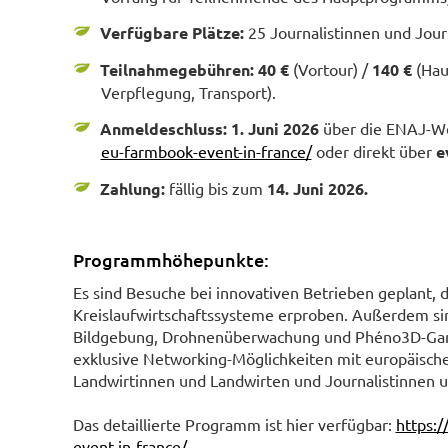
Verfügbare Plätze:
25 Journalistinnen und Jour
Teilnahmegebühren: 40 €
(Vortour) /
140 €
(Hau
Verpflegung, Transport).
Anmeldeschluss: 1. Juni 2026
über die ENAJ-W
eu-farmbook-event-in-france/
oder direkt über
e
Zahlung:
fällig bis zum
14. Juni 2026.
Programmhöhepunkte:
Es sind Besuche bei innovativen Betrieben geplant,
Kreislaufwirtschaftssysteme erproben. Außerdem sin
Bildgebung, Drohnenüberwachung und Phéno3D-Gantr
exklusive Networking-Möglichkeiten mit europäisch
Landwirtinnen und Landwirten und Journalistinnen u
Das detaillierte Programm ist hier verfügbar:
https:/
event-in-france/