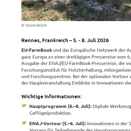
© Yanne Boloh
Rennes, Frankreich – 5. - 8. Juli 2026
EU-FarmBook
und das Europäische Netzwerk der Ag
ganz Europa zu einer dreitägigen Pressereise vom 6. b
Ausgabe der ENAJ/EU-FarmBook-Pressereise, die v
Forschungsinstitut für Nutztierhaltung, mitorganisie
und Forschungszentren. Bei der optionalen Vortour 
der Hauptveranstaltung Einblicke in Innovationen d
Wichtige Informationen:
Hauptprogramm (6.–8. Juli):
Digitale Werkzeuge
Geflügelproduktion.
ENAJ-Vortour (5.–6. Juli):
Innovationen in der 
Vorrang für Teilnehmende des Hauptprogramms)