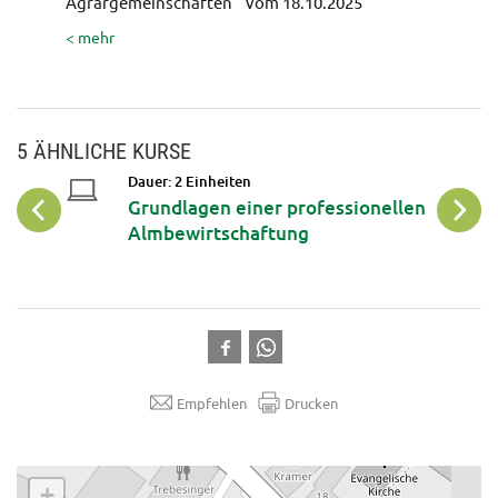
Agrargemeinschaften " vom 18.10.2025
Mittelp
< mehr
< mehr
5 ÄHNLICHE KURSE
21
Dauer: 2 Einheiten
urs für
Grundlagen einer professionellen
Aug
Almbewirtschaftung
Empfehlen
Drucken
.
+