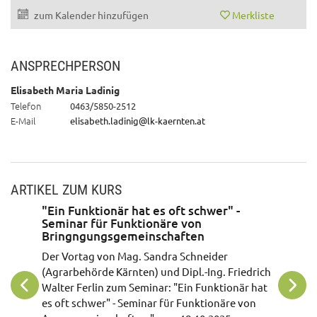
zum Kalender hinzufügen
Merkliste
ANSPRECHPERSON
Elisabeth Maria Ladinig
Telefon
0463/5850-2512
E-Mail
elisabeth.ladinig@lk-kaernten.at
ARTIKEL ZUM KURS
"Ein Funktionär hat es oft schwer" -
Seminar für Funktionäre von
Bringngungsgemeinschaften
Der Vortag von Mag. Sandra Schneider
Bei der
(Agrarbehörde Kärnten) und Dipl.-Ing. Friedrich
Bildung
Walter Ferlin zum Seminar: "Ein Funktionär hat
aktuell
es oft schwer" - Seminar für Funktionäre von
Lösungs