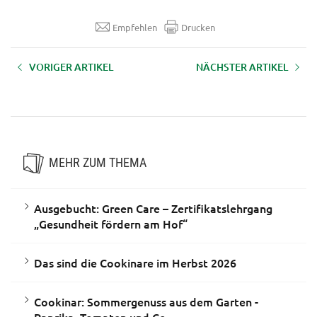
Empfehlen
Drucken
VORIGER ARTIKEL
NÄCHSTER ARTIKEL
Trittsteinbiotope im Wald
Walderlebnistag Klagenfurt zur
Woche des Waldes 2026
MEHR ZUM THEMA
Ausgebucht: Green Care – Zertifikatslehrgang
„Gesundheit fördern am Hof“
Das sind die Cookinare im Herbst 2026
Cookinar: Sommergenuss aus dem Garten -