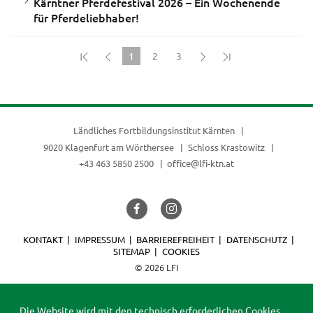
Kärntner Pferdefestival 2026 – Ein Wochenende
für Pferdeliebhaber!
1
2
3
(current)
Ländliches Fortbildungsinstitut Kärnten
9020 Klagenfurt am Wörthersee
Schloss Krastowitz
+43 463 5850 2500
office@lfi-ktn.at
KONTAKT
IMPRESSUM
BARRIEREFREIHEIT
DATENSCHUTZ
SITEMAP
COOKIES
© 2026 LFI
Die Website wird mit den technisch erforderlichen Cookies