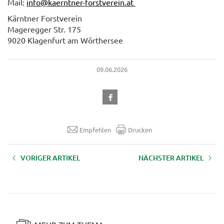
Mail:
info@kaerntner-forstverein.at
Kärntner Forstverein
Mageregger Str. 175
9020 Klagenfurt am Wörthersee
09.06.2026
Empfehlen
Drucken
VORIGER ARTIKEL
NÄCHSTER ARTIKEL
Bezirkslehrfahrt 2026 Assisi &
Abendveranstaltung zum
Rom
Walderlebnistag