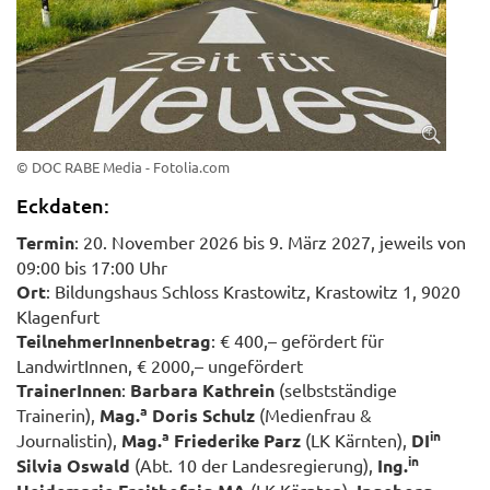
© DOC RABE Media - Fotolia.com
Eckdaten:
Termin
: 20. November 2026 bis 9. März 2027, jeweils von
09:00 bis 17:00 Uhr
Ort
: Bildungshaus Schloss Krastowitz, Krastowitz 1, 9020
Klagenfurt
TeilnehmerInnenbetrag
: € 400,– gefördert für
LandwirtInnen, € 2000,– ungefördert
TrainerInnen
:
Barbara Kathrein
(selbstständige
a
Trainerin),
Mag.
Doris Schulz
(Medienfrau &
a
in
Journalistin),
Mag.
Friederike Parz
(LK Kärnten),
DI
in
Silvia Oswald
(Abt. 10 der Landesregierung),
Ing.
(LK Kärnten),