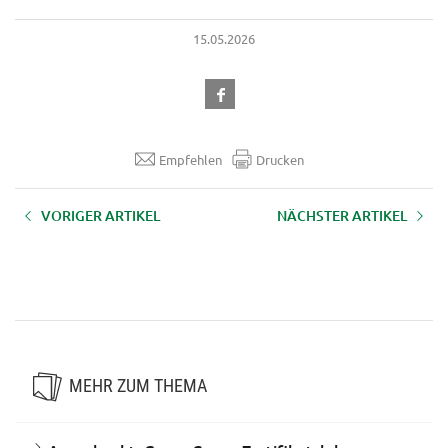
15.05.2026
Empfehlen
Drucken
VORIGER ARTIKEL
NÄCHSTER ARTIKEL
Speeding Up Innovation: Mehr
Happy am Hof -
Vielfalt am Hof -
Unterstützungsangebote zum
Betriebsentwicklung durch
g’sund bleiben
Diversifizierung
MEHR ZUM THEMA