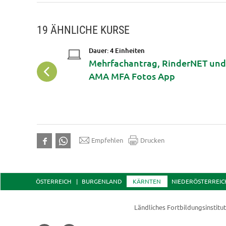
19 ÄHNLICHE KURSE
Dauer: 4 Einheiten
orkshop: DIY
Mehrfachantrag, RinderNET un
bäuerliche
AMA MFA Fotos App
Smartphone
Empfehlen
Drucken
ÖSTERREICH
BURGENLAND
KÄRNTEN
NIEDERÖSTERREIC
Ländliches Fortbildungsinstitu