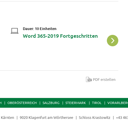
Dauer: 10 Einheiten
Da
d
Word 365-2019 Fortgeschritten
O
PDF erstellen
H
OBERÖSTERREICH
SALZBURG
STEIERMARK
TIROL
VORARLBER
t Kärnten
9020 Klagenfurt am Wörthersee
Schloss Krastowitz
+43 46