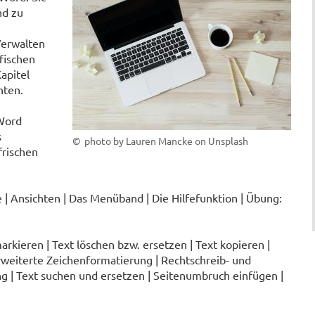
nd zu
Verwalten
fischen
apitel
nten.
 Word
s
© photo by Lauren Mancke on Unsplash
rischen
 Ansichten | Das Menüband | Die Hilfefunktion | Übung:
rkieren | Text löschen bzw. ersetzen | Text kopieren |
rweiterte Zeichenformatierung | Rechtschreib- und
 | Text suchen und ersetzen | Seitenumbruch einfügen |