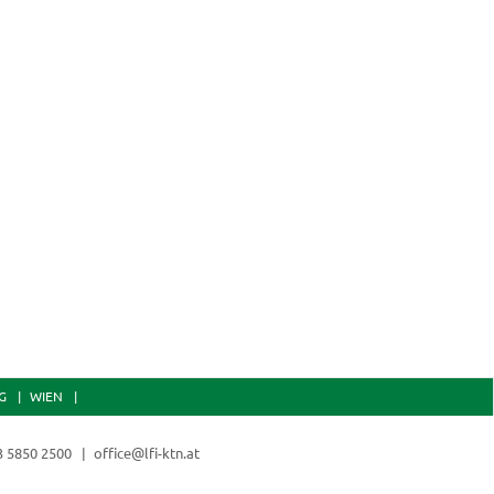
uer: 7 Einheiten
Dauer: 30 Einheite
utlook 365-2019 Grundlagen
Geoinformati
Land- und For
Einführung i
G
WIEN
3 5850 2500
office@lfi-ktn.at