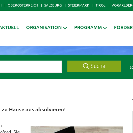
H
OBERÖSTERREICH
SALZBURG
STEIERMARK
TIROL
VORARLBER
AKTUELL
ORGANISATION
PROGRAMM
FÖRDE
Suche
20
 zu Hause aus absolvieren!
n
Word. Sie