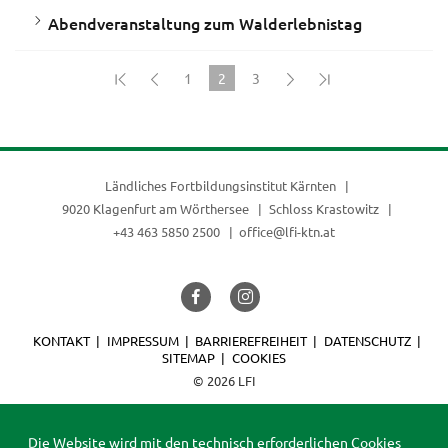
Abendveranstaltung zum Walderlebnistag
1
2
3
(current)
Ländliches Fortbildungsinstitut Kärnten
9020 Klagenfurt am Wörthersee
Schloss Krastowitz
+43 463 5850 2500
office@lfi-ktn.at
KONTAKT
IMPRESSUM
BARRIEREFREIHEIT
DATENSCHUTZ
SITEMAP
COOKIES
© 2026 LFI
Die Website wird mit den technisch erforderlichen Cookies