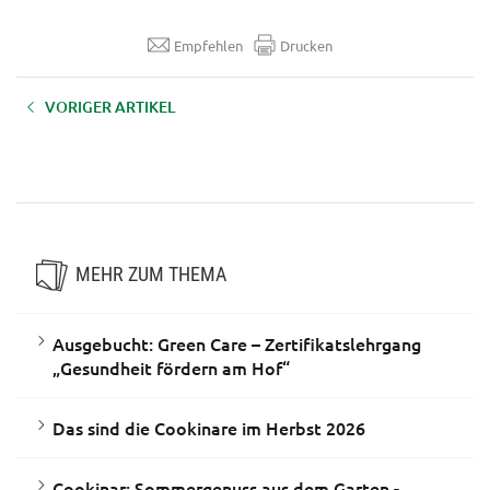
Empfehlen
Drucken
VORIGER ARTIKEL
Aufzeichnung LFI-FARMINAR:
"Aufforstung nach
Katastrophen“
MEHR ZUM THEMA
Ausgebucht: Green Care – Zertifikatslehrgang
„Gesundheit fördern am Hof“
Das sind die Cookinare im Herbst 2026
Cookinar: Sommergenuss aus dem Garten -