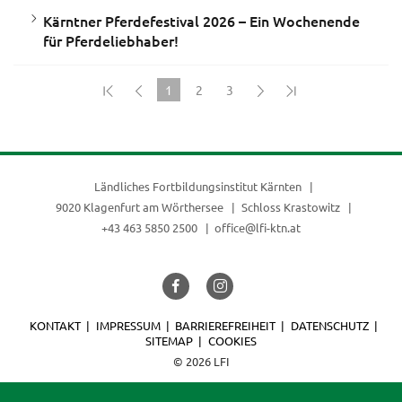
Kärntner Pferdefestival 2026 – Ein Wochenende
für Pferdeliebhaber!
1
2
3
(current)
Ländliches Fortbildungsinstitut Kärnten
9020 Klagenfurt am Wörthersee
Schloss Krastowitz
+43 463 5850 2500
office@lfi-ktn.at
KONTAKT
IMPRESSUM
BARRIEREFREIHEIT
DATENSCHUTZ
SITEMAP
COOKIES
© 2026 LFI