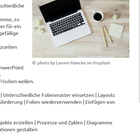
schiedliche
ramme, zu
er für ein
efällige
izseiten
© photo by Lauren Mancke on Unsplash
 PowerPoint
s
rischen wollen.
| Unterschiedliche Folienmaster einsetzen | Layouts
liederung | Folien wiederverwenden | Einfügen von
bjekte erstellen | Prozesse und Zyklen | Diagramme
ationen gestalten