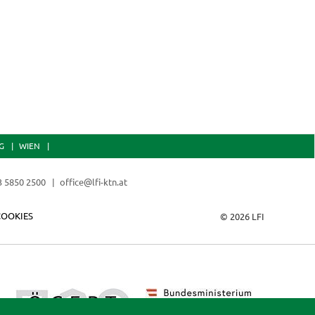
G
WIEN
3 5850 2500
office@lfi-ktn.at
COOKIES
© 2026 LFI