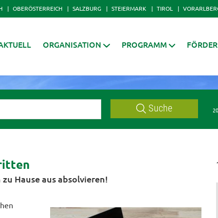
H
OBERÖSTERREICH
SALZBURG
STEIERMARK
TIROL
VORARLBER
AKTUELL
ORGANISATION
PROGRAMM
FÖRDE
Suche
20
itten
 zu Hause aus absolvieren!
chen