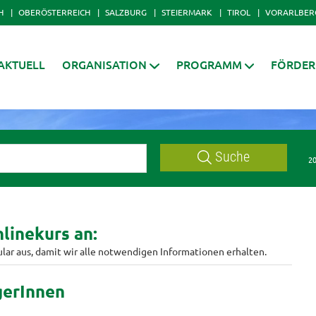
H
OBERÖSTERREICH
SALZBURG
STEIERMARK
TIROL
VORARLBER
AKTUELL
ORGANISATION
PROGRAMM
FÖRDE
Suche
20
linekurs an:
ular aus, damit wir alle notwendigen Informationen erhalten.
gerInnen