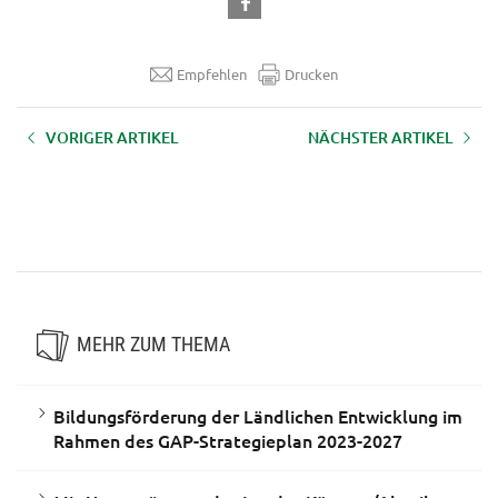
Empfehlen
Drucken
VORIGER ARTIKEL
NÄCHSTER ARTIKEL
Bildungsförderung der
Bildungsförderung von
Ländlichen Entwicklung im
Projektmaßnahmen der
Rahmen des GAP-Strategieplan
Ländlichen Entwicklung im
2023-2027
Rahmen des GAP-Strategieplan
Österreich 23-27 Pool
MEHR ZUM THEMA
Bildungsförderung der Ländlichen Entwicklung im
Rahmen des GAP-Strategieplan 2023-2027