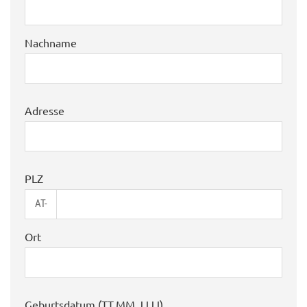
Nachname
Adresse
PLZ
AT-
Ort
Geburtsdatum (TT.MM.JJJJ)