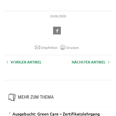
24.06.2026
Empfehlen
Drucken
VORIGER ARTIKEL
NÄCHSTER ARTIKEL
Sommerschnitt bei
„Ehrenpreis macht Leber und
Obstgehölzen
Lunge weiß“
MEHR ZUM THEMA
Ausgebucht: Green Care – Zertifikatslehrgang