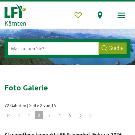
Kärnten
Suche
Foto Galerie
72 Galerien | Seite 2 von 15
1
2
3
4
5
(current)
Klauenpflege kompakt LFS Stiegerhof, Februar 2026