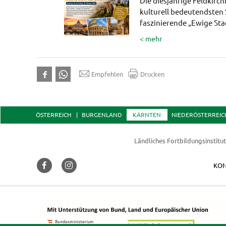
Die diesjährige Feldkirch
kulturell bedeutendsten St
faszinierende „Ewige Sta
< mehr
Empfehlen
Drucken
ÖSTERREICH
BURGENLAND
KÄRNTEN
NIEDERÖSTERREIC
Ländliches Fortbildungsinstitu
KON