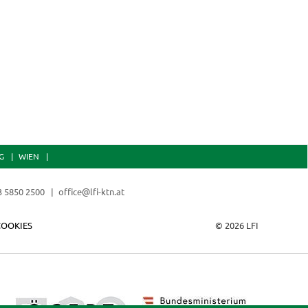
G
WIEN
3 5850 2500
office@lfi-ktn.at
COOKIES
© 2026 LFI