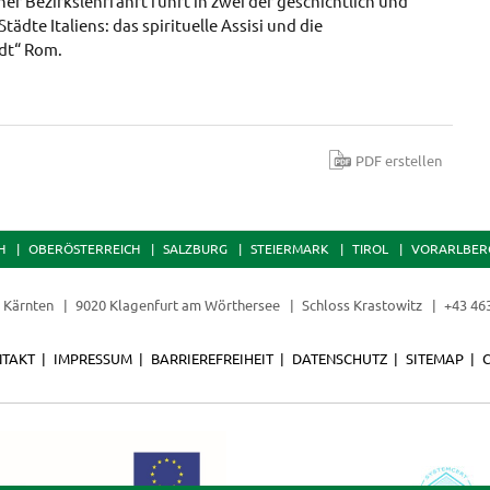
ner Bezirkslehrfahrt führt in zwei der geschichtlich und
ädte Italiens: das spirituelle Assisi und die
dt“ Rom.
PDF erstellen
H
OBERÖSTERREICH
SALZBURG
STEIERMARK
TIROL
VORARLBER
t Kärnten
9020 Klagenfurt am Wörthersee
Schloss Krastowitz
+43 46
TAKT
IMPRESSUM
BARRIEREFREIHEIT
DATENSCHUTZ
SITEMAP