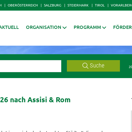
H
OBERÖSTERREICH
SALZBURG
STEIERMARK
TIROL
VORARLBER
AKTUELL
ORGANISATION
PROGRAMM
FÖRDE
Suche
20
026 nach Assisi & Rom