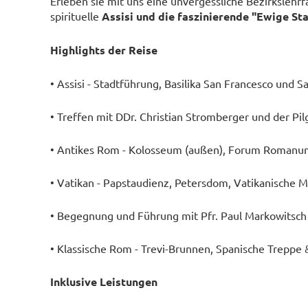
Erleben sie mit uns eine unvergessliche Bezirkslehrf
spirituelle
Assisi und die faszinierende "Ewige St
Highlights der Reise
• Assisi - Stadtführung, Basilika San Francesco und 
• Treffen mit DDr. Christian Stromberger und der P
• Antikes Rom - Kolosseum (außen), Forum Romanum
• Vatikan - Papstaudienz, Petersdom, Vatikanische M
• Begegnung und Führung mit Pfr. Paul Markowitsch
• Klassische Rom - Trevi-Brunnen, Spanische Treppe
Inklusive Leistungen