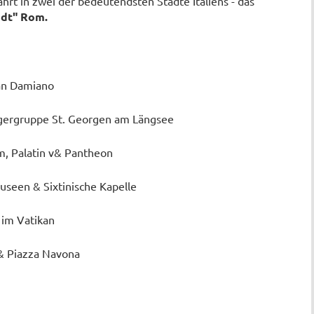
ahrt in zwei der bedeutendsten Städte Italiens - das
adt" Rom.
San Damiano
ilgergruppe St. Georgen am Längsee
, Palatin v& Pantheon
useen & Sixtinische Kapelle
 im Vatikan
 & Piazza Navona