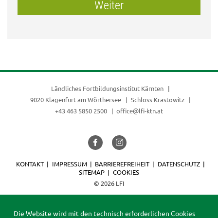
Weiter
Ländliches Fortbildungsinstitut Kärnten
9020 Klagenfurt am Wörthersee
Schloss Krastowitz
+43 463 5850 2500
office@lfi-ktn.at
KONTAKT
IMPRESSUM
BARRIEREFREIHEIT
DATENSCHUTZ
SITEMAP
COOKIES
© 2026 LFI
Die Website wird mit den technisch erforderlichen Cookies