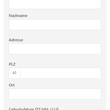
Nachname
Adresse
PLZ
AT-
Ort
Geburtsdatum (TT.MM.JJJJ)