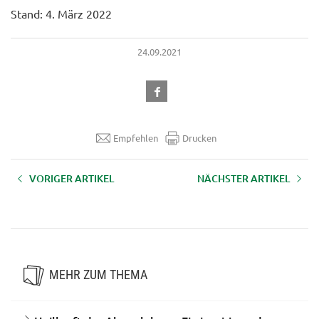
Stand: 4. März 2022
24.09.2021
Empfehlen
Drucken
VORIGER ARTIKEL
NÄCHSTER ARTIKEL
Bäuerinnen schreiben Bücher:
WISSENswertes über
Aufzeichnung zum Nachsehen
Tiergesundheit und Tierhaltung
MEHR ZUM THEMA