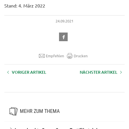
Stand: 4. März 2022
24.09.2021
Empfehlen
Drucken
VORIGER ARTIKEL
NÄCHSTER ARTIKEL
Bäuerinnen schreiben Bücher:
WISSENswertes über
Aufzeichnung zum Nachsehen
Tiergesundheit und Tierhaltung
MEHR ZUM THEMA