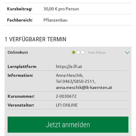
Kursbeitrag:
30,00 € pro Person
Fachbereich:
Pflanzenbau
1 VERFÜGBARER TERMIN
Onlinekurs
freie Plätze
Lernplattform
https://e.lfi.at
Information:
Anna Meschik,
Tel 0463/5850-2511,
anna.meschik@lk-kaernten.at
Kursnummer:
2-0030672
Veranstalter:
LFI ONLINE
Jetzt anmelden