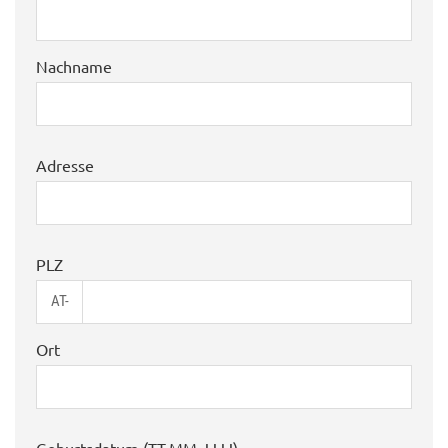
Nachname
Adresse
PLZ
AT-
Ort
Geburtsdatum (TT.MM.JJJJ)