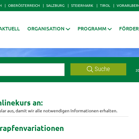
H
OBERÖSTERREICH
SALZBURG
STEIERMARK
TIROL
VORARLBER
AKTUELL
ORGANISATION
PROGRAMM
FÖRDE
Suche
20
linekurs an:
ular aus, damit wir alle notwendigen Informationen erhalten.
rapfenvariationen