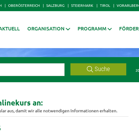
H
OBERÖSTERREICH
SALZBURG
STEIERMARK
TIROL
VORARLBER
AKTUELL
ORGANISATION
PROGRAMM
FÖRDE
Suche
20
linekurs an:
ular aus, damit wir alle notwendigen Informationen erhalten.
6