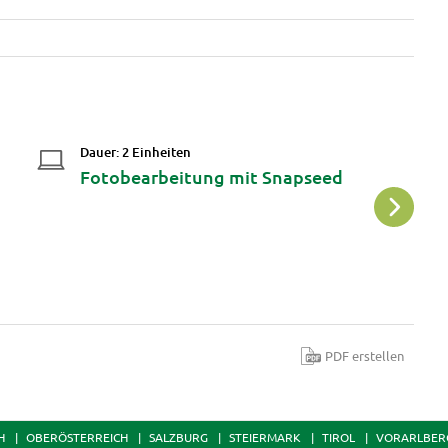
Dauer: 2 Einheiten
Da
Fotobearbeitung mit Snapseed
P
S
PDF erstellen
H
OBERÖSTERREICH
SALZBURG
STEIERMARK
TIROL
VORARLBER