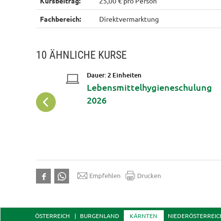
Kursbeitrag:
25,00 € pro Person
Fachbereich:
Direktvermarktung
10 ÄHNLICHE KURSE
Dauer: 2 Einheiten
ilchstraße!
Lebensmittelhygieneschulung
2026
Empfehlen
Drucken
ÖSTERREICH
BURGENLAND
KÄRNTEN
NIEDERÖSTERREIC