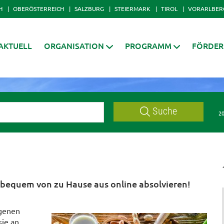
H
OBERÖSTERREICH
SALZBURG
STEIERMARK
TIROL
VORARLBER
AKTUELL
ORGANISATION
PROGRAMM
FÖRDE
Suche
20
 bequem von zu Hause aus online absolvieren!
rgenen
sie an