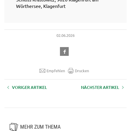
Wörthersee, Klagenfurt
02.06.2026
Empfehlen
Drucken
VORIGER ARTIKEL
NÄCHSTER ARTIKEL
Walderlebnistag Klagenfurt zur
Kärntner Brillenschaf
Woche des Waldes 2026
Züchtertreffen 2026
MEHR ZUM THEMA