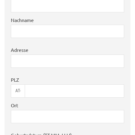
Nachname
Adresse
PLZ
AT-
Ort
Geburtsdatum (TT.MM.JJJJ)